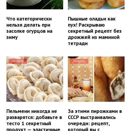
Что категорически
Пышные оладьи как
нельзя делать при
пух! Раскрываю
засолке огурцов на
секретный рецепт без
зиму
дрожжей из маминой
тетради
ЛУЧШЕЕ
ЛУЧШЕЕ
Пельмени никогда не
За этими пирожками в
разварятся: добавьте в
СССР выстраивались
тесто 1 секретный
очереди: рецепт,
продукт — эластичные
который вы с