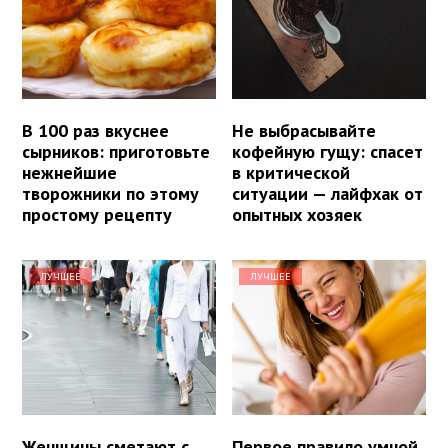
В 100 раз вкуснее
Не выбрасывайте
сырников: приготовьте
кофейную гущу: спасет
нежнейшие
в критической
творожники по этому
ситуации — лайфхак от
простому рецепту
опытных хозяек
ЛУЧШЕЕ
ЛУЧШЕЕ
Женщины сметают с
Первое правило умной