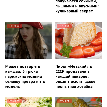
получаются сочными,
пышными и вкусными:
кулинарный секрет
ЛУЧШЕЕ
ЛУЧШЕЕ
Может повторить
Пирог «Невский» в
каждая: 3 трюка
СССР продавали в
парижских модниц
каждой пекарне:
селянку превратят в
рецепт осилит даже
модель
неопытная хозяйка
ЛУЧШЕЕ
ЛУЧШЕЕ