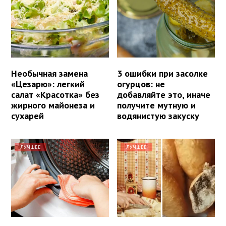
Необычная замена
3 ошибки при засолке
«Цезарю»: легкий
огурцов: не
салат «Красотка» без
добавляйте это, иначе
жирного майонеза и
получите мутную и
сухарей
водянистую закуску
ЛУЧШЕЕ
ЛУЧШЕЕ