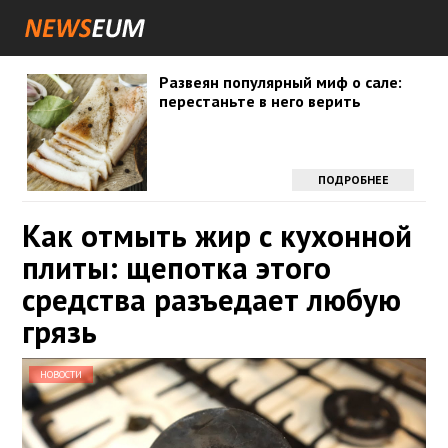
Развеян популярный миф о сале:
перестаньте в него верить
ПОДРОБНЕЕ
Как отмыть жир с кухонной
плиты: щепотка этого
средства разъедает любую
грязь
НОВОСТИ