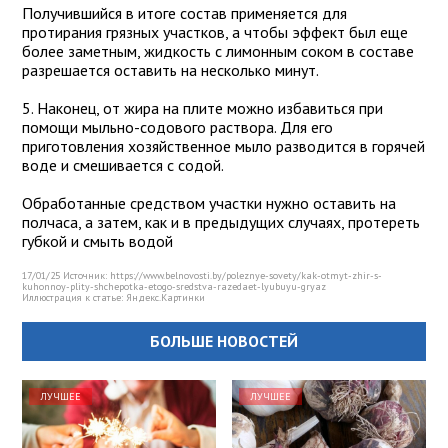
Получившийся в итоге состав применяется для
протирания грязных участков, а чтобы эффект был еще
более заметным, жидкость с лимонным соком в составе
разрешается оставить на несколько минут.
5. Наконец, от жира на плите можно избавиться при
помощи мыльно-содового раствора. Для его
приготовления хозяйственное мыло разводится в горячей
воде и смешивается с содой.
Обработанные средством участки нужно оставить на
полчаса, а затем, как и в предыдущих случаях, протереть
губкой и смыть водой
17/01/25 Источник: https://www.belnovosti.by/poleznye-sovety/kak-otmyt-zhir-s-
kuhonnoy-plity-shchepotka-etogo-sredstva-razedaet-lyubuyu-gryaz
Иллюстрация к статье:
Яндекс.Картинки
БОЛЬШЕ НОВОСТЕЙ
ЛУЧШЕЕ
ЛУЧШЕЕ