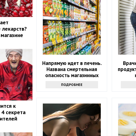
жает
 лекарств?
 магазине
Напрямую идет в печень.
Врачи
Названа смертельная
продук
опасность магазинных
соков
ПОДРОБНЕЕ
ится к
 4 секрета
жителей