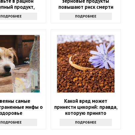
вьте в рацион
зерновые продукты
упный продукт,
повышают риск смерти
й есть на каждой
ПОДРОБНЕЕ
ПОДРОБНЕЕ
кухне
звеяны самые
Какой вред может
траненные мифы о
принести цикорий: правда,
здоровье
которую принято
утаивать
ПОДРОБНЕЕ
ПОДРОБНЕЕ