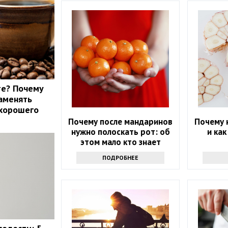
те? Почему
аменять
 хорошего
Почему после мандаринов
Почему 
нужно полоскать рот: об
и ка
этом мало кто знает
ПОДРОБНЕЕ