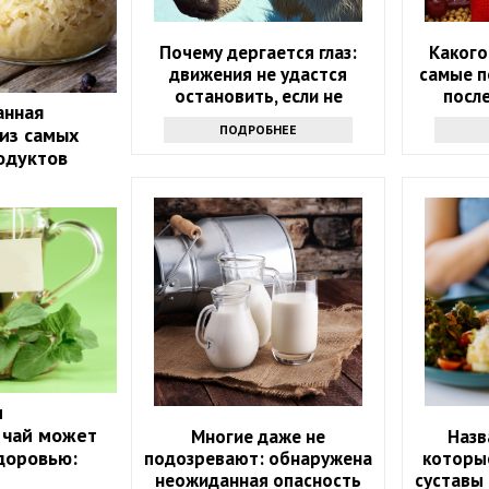
Почему дергается глаз:
Какого
движения не удастся
самые п
остановить, если не
после
анная
узнаете причину
ПОДРОБНЕЕ
 из самых
одуктов
и
 чай может
Многие даже не
Назв
доровью:
подозревают: обнаружена
которые
неожиданная опасность
суставы 