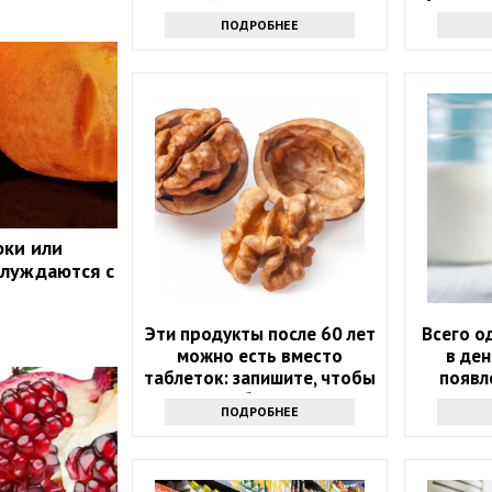
сырого молока
ПОДРОБНЕЕ
оки или
блуждаются с
Эти продукты после 60 лет
Всего о
можно есть вместо
в ден
таблеток: запишите, чтобы
появл
не болеть
рака.
ПОДРОБНЕЕ
то