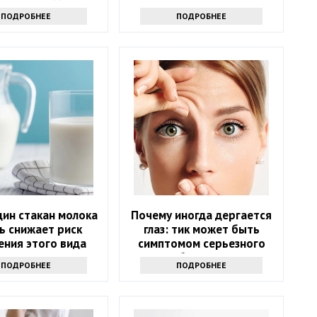
лекарств
ПОДРОБНЕЕ
ПОДРОБНЕЕ
дин стакан молока
Почему иногда дергается
ь снижает риск
глаз: тик может быть
ения этого вида
симптомом серьезного
 Но помогает не
заболевания
ПОДРОБНЕЕ
ПОДРОБНЕЕ
лько молоко