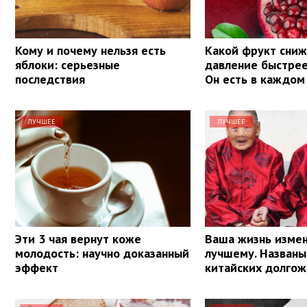
Кому и почему нельзя есть
Какой фрукт сни
яблоки: серьезные
давление быстрее
последствия
Он есть в каждом
ЛУЧШЕЕ
ЛУЧШЕЕ
Эти 3 чая вернут коже
Ваша жизнь измен
молодость: научно доказанный
лучшему. Названы
эффект
китайских долго