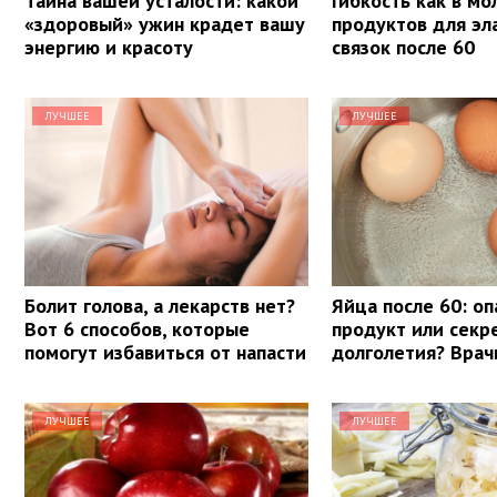
Тайна вашей усталости: какой
Гибкость как в мо
«здоровый» ужин крадет вашу
продуктов для эл
энергию и красоту
связок после 60
ЛУЧШЕЕ
ЛУЧШЕЕ
Болит голова, а лекарств нет?
Яйца после 60: о
Вот 6 способов, которые
продукт или секр
помогут избавиться от напасти
долголетия? Врач
ЛУЧШЕЕ
ЛУЧШЕЕ