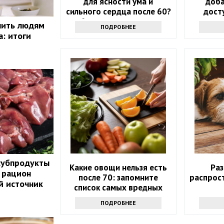
для ясности ума и
доба
сильного сердца после 60?
дост
Обратите внимание на
которы
пить людям
ПОДРОБНЕЕ
этот список
а: итоги
субпродукты
Какие овощи нельзя есть
Ра
 рацион
после 70: запомните
распрос
й источник
список самых вредных
продуктов
ПОДРОБНЕЕ