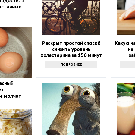
лодости: 5
астичных
Раскрыт простой способ
Какую ч
снизить уровень
не
холестерина за 150 минут
за
в неделю
ПОДРОБНЕЕ
пасный
ет
и молчат