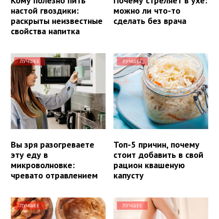
Кому полезно пить
Почему стреляет в ухе:
настой гвоздики:
можно ли что-то
раскрыты неизвестные
сделать без врача
свойства напитка
ЛУЧШЕЕ
ЛУЧШЕЕ
Вы зря разогреваете
Топ-5 причин, почему
эту еду в
стоит добавить в свой
микроволновке:
рацион квашеную
чревато отравлением
капусту
ЛУЧШЕЕ
ЛУЧШЕЕ