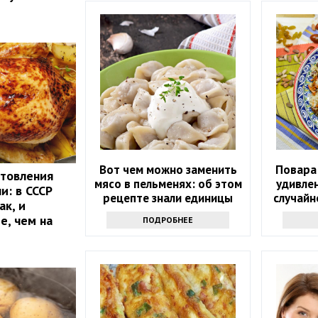
Вот чем можно заменить
Повара
отовления
мясо в пельменях: об этом
удивле
и: в СССР
рецепте знали единицы
случайн
ак, и
сделать
е, чем на
ПОДРОБНЕЕ