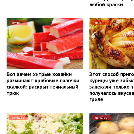
любой краски
ЛУЧШЕЕ
ЛУЧШЕЕ
Вот зачем хитрые хозяйки
Этот способ приг
разминают крабовые палочки
курицы уже забыл
скалкой: раскрыт гениальный
запекали только т
трюк
получалось вкусне
гриле
ЛУЧШЕЕ
ЛУЧШЕЕ