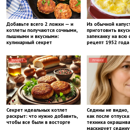
Добавьте всего 2 ложки — и
Из обычной капу
котлеты получаются сочными,
приготовить вку
пышными и вкусными:
запеканку на всю 
кулинарный секрет
рецепт 1952 года
ЛУЧШЕЕ
ЛУЧШЕЕ
Секрет идеальных котлет
Седины не видно,
раскрыт: что нужно добавить,
как после отпуска
чтобы все были в восторге
техника окрашив
маскирует седину