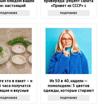
ым блюдом вашей
привереда: рецепт салата
ни: настоящий
«Привет из СССР» с
русский рецепт
макаронами, огурцами и
ПОДРОБНЕЕ
ПОДРОБНЕЕ
колбасой
е это в пакет – и
Из 50 в 40, надели —
3 часа получатся
помолодели: 5 цветов
ящие и вкусные
одежды, которые стирают
сольные огурцы
возраст
ПОДРОБНЕЕ
ПОДРОБНЕЕ