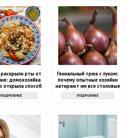
 раскрыли рты от
Гениальный трюк с луком:
ния: домохозяйка
почему опытные хозяйки
о открыла способ
натирают им все столовые
 рассыпчатый плов
приборы
ПОДРОБНЕЕ
ПОДРОБНЕЕ
без усилий