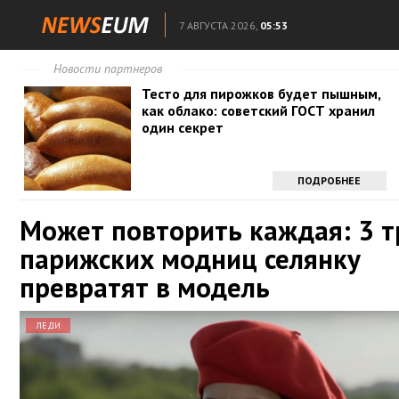
7 АВГУСТА 2026,
05:53
Новости партнеров
Тесто для пирожков будет пышным,
как облако: советский ГОСТ хранил
один секрет
ПОДРОБНЕЕ
Может повторить каждая: 3 
парижских модниц селянку
превратят в модель
ЛЕДИ