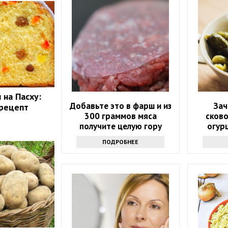
 на Пасху:
Добавьте это в фарш и из
Зач
 рецепт
300 граммов мяса
сков
получите целую гору
огур
вкусных котлет
рец
ПОДРОБНЕЕ
повтор