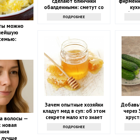
сделают блинчики
фирменн
обалденными: сметут со
кух
стола и попросят еще —
бело
ПОДРОБНЕЕ
забытый рецепт
сты можно
снейшую
семью:
Зачем опытные хозяйки
Добавьт
кладут мед в суп: об этом
через 
секрете мало кто знает
хруст
 а волосы —
мало
: новая
ПОДРОБНЕЕ
ания
 лучше