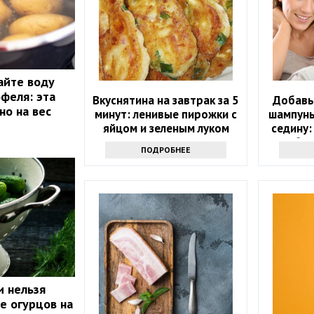
айте воду
офеля: эта
Вкуснятина на завтрак за 5
Добавь
но на вес
минут: ленивые пирожки с
шампунь
яйцом и зеленым луком
седину:
бол
ПОДРОБНЕЕ
и нельзя
е огурцов на