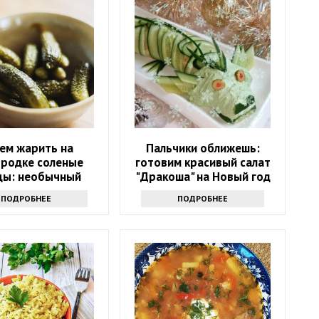
ем жарить на
Пальчики оближешь:
ородке соленые
готовим красивый салат
цы: необычный
"Дракоша" на Новый год
епт — станете
2024
ПОДРОБНЕЕ
ПОДРОБНЕЕ
ять каждый день