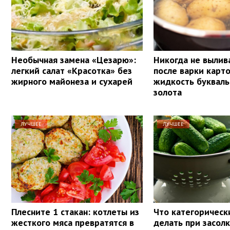
Необычная замена «Цезарю»:
Никогда не вылив
легкий салат «Красотка» без
после варки карт
жирного майонеза и сухарей
жидкость букваль
золота
ЛУЧШЕЕ
ЛУЧШЕЕ
Плесните 1 стакан: котлеты из
Что категорическ
жесткого мяса превратятся в
делать при засолк