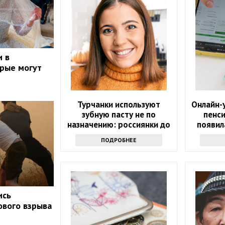
и в
орые могут
Турчанки используют
Онлайн-у
зубную пасту не по
пенс
назначению: россиянки до
появил
такого не додумались
ПОДРОБНЕЕ
ись
ового взрыва