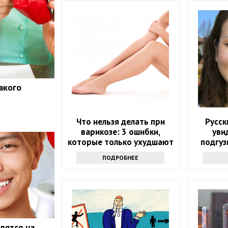
акого
т
Что нельзя делать при
Русск
варикозе: 3 ошибки,
уви
которые только ухудшают
подгуз
состояние
они их 
ПОДРОБНЕЕ
дятся на