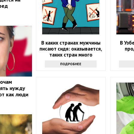
ред
В каких странах мужчины
В Узб
писают сидя: оказывается,
про
таких стран много
ПОДРОБНЕЕ
ночам
лять нужду
от как люди