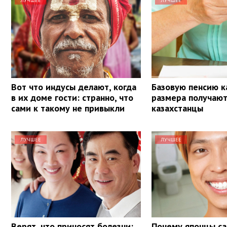
ЛУЧШЕЕ
ЛУЧШЕЕ
Вот что индусы делают, когда
Базовую пенсию к
в их доме гости: странно, что
размера получаю
сами к такому не привыкли
казахстанцы
ЛУЧШЕЕ
ЛУЧШЕЕ
Верят, что приносят болезни:
Почему японцы са