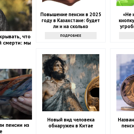
Повышение пенсии в 2025
«Не 
году в Казахстане: будет
кнопку
ли и на сколько
угроб
машин
крывать, что
ПОДРОБНЕЕ
й смерти: мы
Новый вид человека
Назван
ли пенсии из
обнаружен в Китае
пенси
е