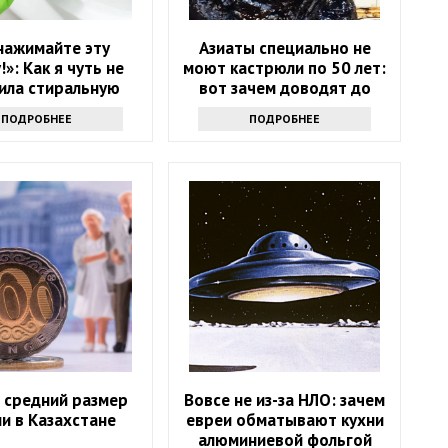
нажимайте эту
Азиаты специально не
!»: Как я чуть не
моют кастрюли по 50 лет:
ила стиральную
вот зачем доводят до
у и что спасло
мерзкого вида
ПОДРОБНЕЕ
ПОДРОБНЕЕ
ситуацию
 средний размер
Вовсе не из-за НЛО: зачем
и в Казахстане
евреи обматывают кухни
алюминиевой фольгой