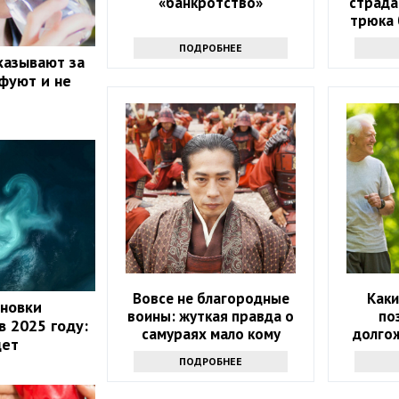
«банкротство»
страда
трюка
о
ПОДРОБНЕЕ
казывают за
фуют и не
Вовсе не благородные
Каки
ановки
воины: жуткая правда о
по
в 2025 году:
самураях мало кому
долго
дет
понравится
ПОДРОБНЕЕ