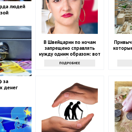
арда людей
озой
В Швейцарии по ночам
Привычк
запрещено справлять
которые
нужду одним образом: вот
как люди обходят запрет
ПОДРОБНЕЕ
ф за
х денег