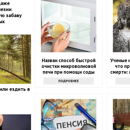
даже
незии
ую забаву
ых
Назван способ быстрой
Ученые н
очистки микроволновой
что пр
печи при помощи соды
смерти: 
ПОДРОБНЕЕ
или ездить в