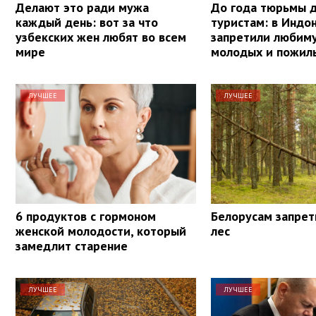
Делают это ради мужа
До года тюрьмы 
каждый день: вот за что
туристам: в Индо
узбекских жен любят во всем
запретили любим
мире
молодых и пожил
ЛУЧШЕЕ
ЛУЧШЕЕ
6 продуктов с гормоном
Белорусам запрет
женской молодости, который
лес
замедлит старение
ЛУЧШЕЕ
ЛУЧШЕЕ