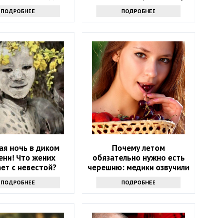
их это дикость
стал неповторимым
ПОДРОБНЕЕ
ПОДРОБНЕЕ
ая ночь в диком
Почему летом
ени! Что жених
обязательно нужно есть
ет с невестой?
черешню: медики озвучили
5 полезных свойств ягоды
ПОДРОБНЕЕ
ПОДРОБНЕЕ