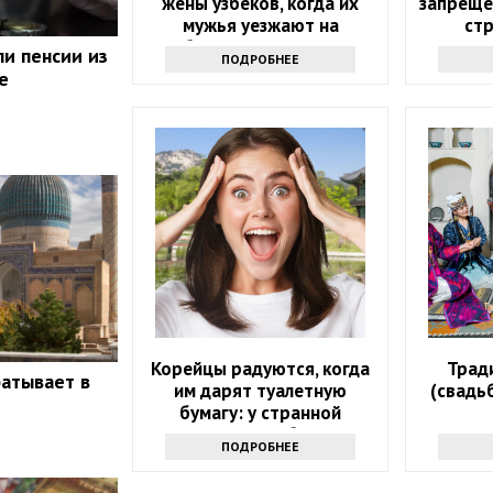
жены узбеков, когда их
запреще
мужья уезжают на
ст
заработки в другую страну
ли пенсии из
ПОДРОБНЕЕ
е
Корейцы радуются, когда
Трад
батывает в
им дарят туалетную
(свадьб
бумагу: у странной
традиции есть объяснение
ПОДРОБНЕЕ